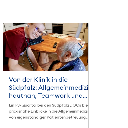
Von der Klinik in die
Südpfalz: Allgemeinmedizin
hautnah, Teamwork und
regionale Lebensfreude
Ein PJ-Quartal bei den SüdpfalzDOCs bietet
praxisnahe Einblicke in die Allgemeinmedizin:
von eigenständiger Patientenbetreuung
über interdisziplinäre Zusammenarbeit bis hin